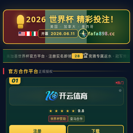
今夜能否创造历史国足世预赛已17年、主场已
41年不胜澳大利亚