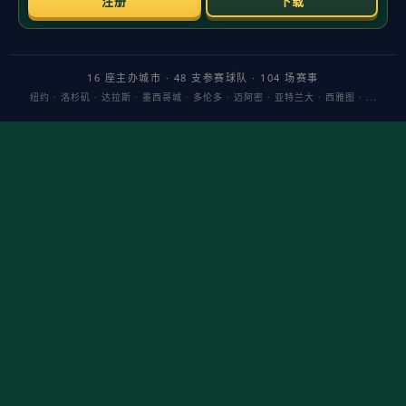
主题定位 本篇围绕“如何在当下条件下最大化胜率”展开：
历史与心理→技战术匹配→关键人和关键球→现场变量的利
用。核心观点：在稳定防守框架内，主动设计三段式进攻与
高效定位球，有机会完成破题。
历史与心理
历史交锋对比并非绝对实力的镜像，它更多是比赛脚本
的惯性。要打破惯性，需先拆解其来源：对抗强度、空
中争顶、串联效率。
用
过程指标
替代
包袱指标
：二点球保护率、前三秒反抢
成功率、前场任意球/角球质量。这些才是能转化为胜